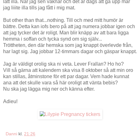
lätt illa. När jag sen vaknar och det är dags att gå upp mår
jag liiite illa tills jag fått i mig mat.
But other than that...nothing. Till och med mitt humör är
bättre. Detta kan iofs bero på att jag numera jobbar igen och
att jag tycker det är roligt. Man blir knäpp av att bara ligga
hemma i soffan och tycka synd om sig själv...
Tröttheten, den där hemska som jag knappt överlevde från,
har lagt sig. Jag jobbar 12-timmars dagar och gäspar knappt.
Jag är väldigt orolig ska ni veta. Lever Frallan? Ho ho?
Vill så gärna att kalendern ska visa 8 oktober så att min oro
kan stillas, åtminstone för ett par dagar. Vem hade kunnat
ana att det skulle vara så här oroligt att vänta bebis?
Nu ska jag lägga mig ner och känna efter.
Adieu!
Danni
kl.
21:26